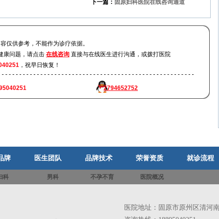
下一篇：
固原妇科医院在线咨询通道
内容仅供参考，不能作为诊疗依据。
健康问题，请点击
在线咨询
直接与在线医生进行沟通，或拨打医院
040251
，祝早日恢复！
95040251
2794652752
品牌
医生团队
品牌技术
荣誉资质
就诊流程
妇科
男科
不孕不育
医院概况
医院地址：固原市原州区清河南街