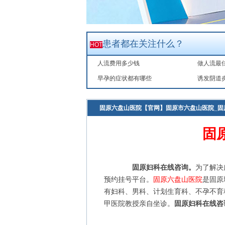
患者都在关注什么？
HOT
人流费用多少钱
做人流最
早孕的症状都有哪些
诱发阴道
固原六盘山医院【官网】固原市六盘山医院_固
医院
>
妇科
>
健康科普
>
营养护理
>
固
固原妇科在线咨询。
为了解决
预约挂号平台。
固原六盘山医院
是固原
有妇科、男科、计划生育科、不孕不育
甲医院教授亲自坐诊。
固原妇科在线咨