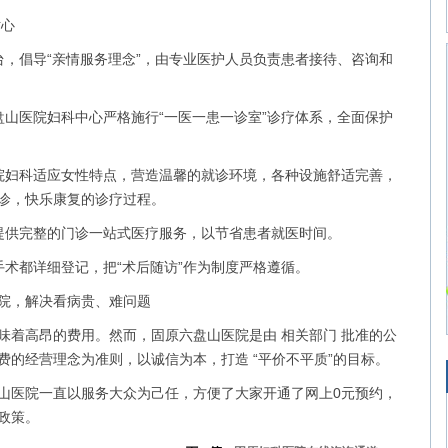
心
台，倡导“亲情服务理念”，由专业医护人员负责患者接待、咨询和
盘山医院妇科中心严格施行“一医一患一诊室”诊疗体系，全面保护
院妇科适应女性特点，营造温馨的就诊环境，各种设施舒适完善，
诊，快乐康复的诊疗过程。
提供完整的门诊一站式医疗服务，以节省患者就医时间。
手术都详细登记，把“术后随访”作为制度严格遵循。
，解决看病贵、难问题
高昂的费用。然而，固原六盘山医院是由 相关部门 批准的公
的经营理念为准则，以诚信为本，打造 “平价不平质”的目标。
山医院一直以服务大众为己任，方便了大家开通了网上0元预约，
政策。