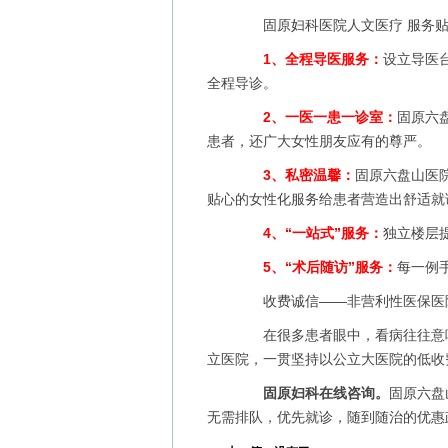
固原妇科医院人文医疗 服务贴
1、全程导医服务：
设立导医
全程导诊。
2、一医一患一诊室：
固原六
患者，还广大女性朋友应有的尊严。
3、私密温馨：
固原六盘山医
贴心的女性化服务给患者营造出舒适就
4、“一站式”服务：
独立楼层
5、“术后随访”服务：
每一例
收费诚信——非营利性医保医院
在很多患者眼中，看病往往意味着
立医院，一贯坚持以公立大医院的低收费
固原妇科在线咨询。
固原六盘
无需排队，优先就诊，随到随治的优惠